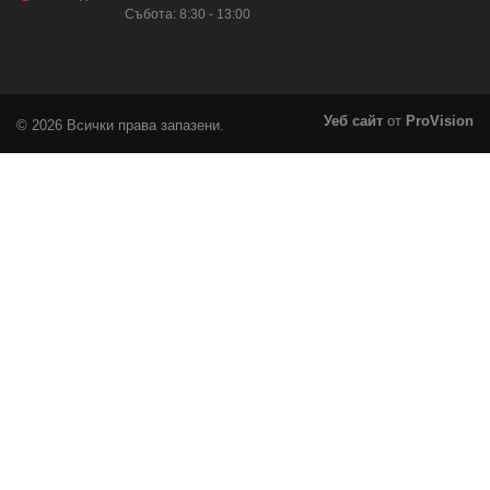
Събота: 8:30 - 13:00
Уеб сайт
от
ProVision
© 2026 Всички права запазени.