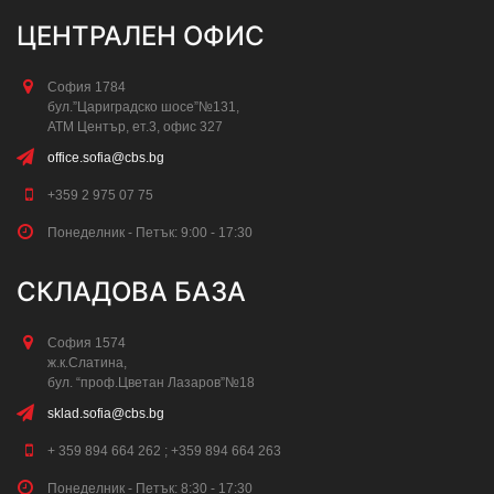
ЦЕНТРАЛЕН ОФИС
София 1784
бул.”Цариградско шосе”№131,
АТМ Център, ет.3, офис 327
office.sofia@cbs.bg
+359 2 975 07 75
Понеделник - Петък: 9:00 - 17:30
СКЛАДОВА БАЗА
София 1574
ж.к.Слатина,
бул. “проф.Цветан Лазаров”№18
sklad.sofia@cbs.bg
+ 359 894 664 262 ; +359 894 664 263
Понеделник - Петък: 8:30 - 17:30