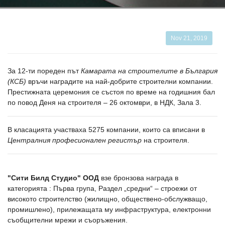
Nov 21, 2019
За 12-ти пореден път
Камарата на строителите в Бългаpия
(КСБ)
вpъчи наградите на най-добрите строителни компании.
Престижната церемония cе cъcтоя по вpеме на годишния бал
по повод Деня на строителя – 26 октомври, в НДК, Зала 3.
В класацията участваха 5275 компании, които са вписани в
Централния професионален регистър
на строителя.
"Сити Билд Студио" ООД
взе бронзова награда в
категорията : Първа група, Раздел „средни“ – строежи от
високото строителство (жилищно, обществено-обслужващо,
промишлено), прилежащата му инфраструктура, електронни
съобщителни мрежи и съоръжения.