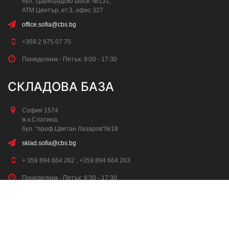
бул.”Цариградско шосе”№131,
АТМ Център, ет.3, офис 327
office.sofia@cbs.bg
+359 2 975 07 75
Понеделник - Петък: 9:00 - 17:30
СКЛАДОВА БАЗА
София 1574
ж.к.Слатина,
бул. “проф.Цветан Лазаров”№18
sklad.sofia@cbs.bg
+ 359 894 664 262 ; +359 894 664 263
Понеделник - Петък: 8:30 - 17:30
Събота: 8:30 - 13:00