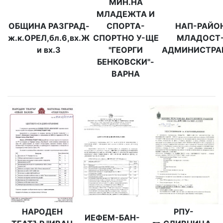
МИН.НА
МЛАДЕЖТА И
ОБЩИНА РАЗГРАД-
СПОРТА-
НАП-РАЙО
ж.к.ОРЕЛ,бл.6,вх.Ж
СПОРТНО У-ЩЕ
МЛАДОСТ
и вх.З
"ГЕОРГИ
АДМИНИСТРА
БЕНКОВСКИ"-
ВАРНА
НАРОДЕН
РПУ-
ИЕФЕМ-БАН-