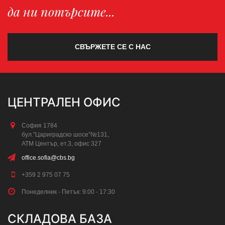
да ни потърсите...
СВЪРЖЕТЕ СЕ С НАС
ЦЕНТРАЛЕН ОФИС
София 1784
бул.”Цариградско шосе”№131,
АТМ Център, ет.3, офис 327
office.sofia@cbs.bg
+359 2 975 07 75
Понеделник - Петък: 9:00 - 17:30
СКЛАДОВА БАЗА