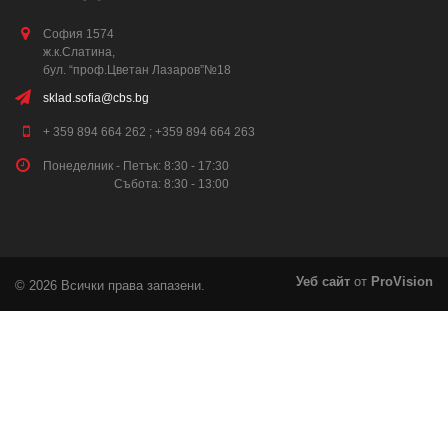
София 1574
ж.к.Слатина,
бул. “проф.Цветан Лазаров”№18
sklad.sofia@cbs.bg
+ 359 894 664 262 ; +359 894 664 263
Понеделник - Петък: 8:30 - 17:30
Събота: 8:30 - 13:00
Уеб сайт
от
ProVision
© 2026 Всички права запазени.