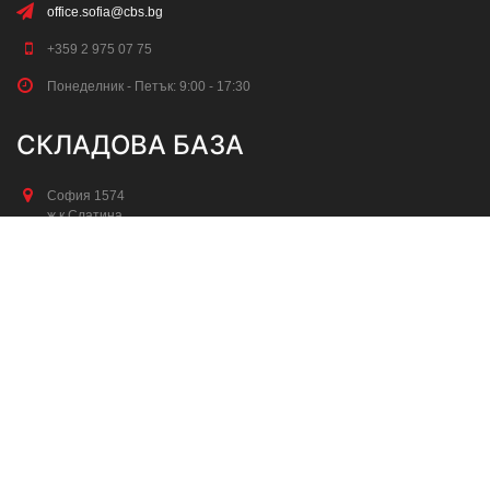
office.sofia@cbs.bg
+359 2 975 07 75
Понеделник - Петък: 9:00 - 17:30
СКЛАДОВА БАЗА
София 1574
ж.к.Слатина,
бул. “проф.Цветан Лазаров”№18
sklad.sofia@cbs.bg
+ 359 894 664 262 ; +359 894 664 263
Понеделник - Петък: 8:30 - 17:30
Събота: 8:30 - 13:00
Уеб сайт
от
ProVision
© 2026 Всички права запазени.