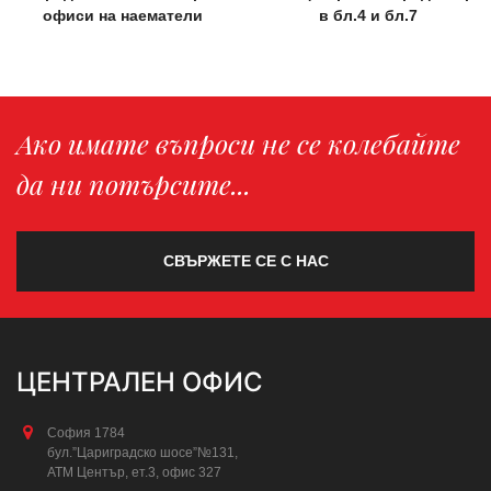
офиси на наематели
в бл.4 и бл.7
Ако имате въпроси не се колебайте
да ни потърсите...
СВЪРЖЕТЕ СЕ С НАС
ЦЕНТРАЛЕН ОФИС
София 1784
бул.”Цариградско шосе”№131,
АТМ Център, ет.3, офис 327